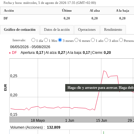
Fecha y hora:
miércoles, 5 de agosto de 2026 17:35 (GMT+02:00)
Acción
Último
Al alza
A la baja
DF
0,20
0,20
0,20
Gráfico de cotización
Datos de la acción
Operaciones
Rendimiento
Intervalo:
1 día
1 Mes
3 meses
6 meses
1 año
3 años
Person
06/05/2026 - 05/08/2026
DF
Apertura
:
0,17
|
Al alza
:
0,27
|
A la baja
:
0,17
|
Cierre
:
0,20
0,25
EUR
Haga clic y arrastre para acercar. Haga doble
0,20
0,15
18 Mayo
1 Jun
15 Jun
29 
Volumen (Acciones) :
132.809