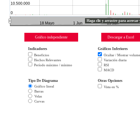
10.500.000
0
Haga clic y arrastre para acercar 
18 Mayo
1 Jun
15 Jun
Gráfico independiente opens in a new window
Gráfico independiente
Descargar a Excel
Indicadores
Gráficos Inferiores
Beneficios
Ocultar / Mostrar volum
Hechos Relevantes
Variación diaria
Período máximo / mínimo
RSI
MACD
Tipo De Diagrama
Otras Opciones
Gráfico lineal
Vista en %
Barras
Velas
Curvas