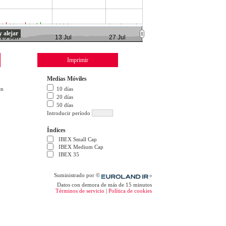
y alejar
29 Jun
13 Jul
27 Jul
Imprimir
Medias Móviles
en
10 días
20 días
50 días
Introducir período
Índices
IBEX Small Cap
IBEX Medium Cap
IBEX 35
Suministrado por ©
Euroland.com
Datos con demora de más de 15 minutos
Términos de servicio
|
Política de cookies