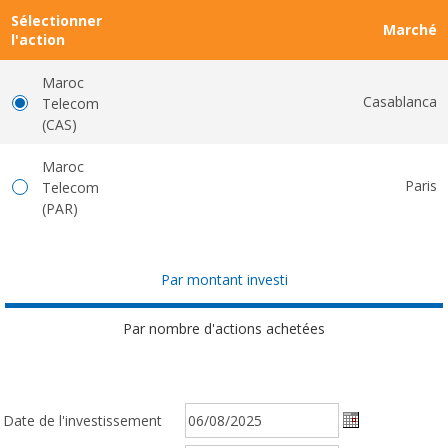
Sélectionner
Marché
l'action
Share
Maroc
selection
Casablanca
Telecom
to
(CAS)
check
investment
value
Maroc
over
Paris
Telecom
the
(PAR)
period.
Par montant investi
Par nombre d'actions achetées
Date de l'investissement
Date de l'inves