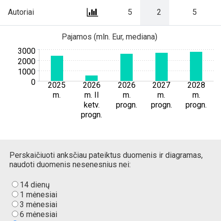
Autoriai
Autoriai
5
5
2
2
5
5
Pajamos (mln. Eur, mediana)
3000
2000
1000
0
2025
2026
2026
2027
2028
m.
m. II
m.
m.
m.
ketv.
progn.
progn.
progn.
progn.
Perskaičiuoti anksčiau pateiktus duomenis ir diagramas,
naudoti duomenis nesenesnius nei:
14 dienų
1 mėnesiai
3 mėnesiai
6 mėnesiai