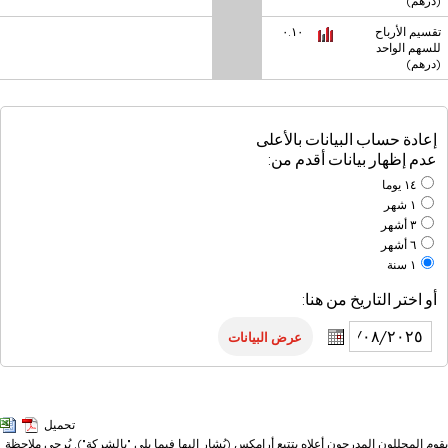
(درهم)
(درهم)
تقسيم الأرباح
تقسيم الأرباح
٠.١٠
٠.١٠
للسهم الواحد
للسهم الواحد
(درهم)
(درهم)
إعادة حساب البيانات بالأعلى
عدم إظهار بيانات أقدم من:
١٤ يوما
١ شهر
٣ أشهر
٦ أشهر
١ سنة
أو اختر التاريخ من هنا:
تحميل
يقوم المحللون المدرجون أعلاه بتتبع أرامكس (يُشار إليها فيما يلي "بالشركة"). يُرجى ملاحظة